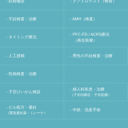
- 妊婦健診
- クアトロテスト（検査）
- 不妊検査・治療
- AMH（検査）
- PFC-FD / ACRS療法
- タイミング療法
（再生医療）
- 人工授精
- 男性の不妊検査・治療
- 性病検査・治療
- 婦人科疾患・治療
- 子宮けいがん検診
（子宮内膜症・子宮筋腫）
- ピル処方・避妊
- 中絶・流産手術
（緊急避妊薬・ミレーナ）