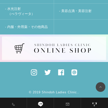
- 水光注射
- 美容点滴・美容注射
（べラヴィータ）
- 内服・外用薬・その他商品
© 2019 Shindoh Ladies Clinic..