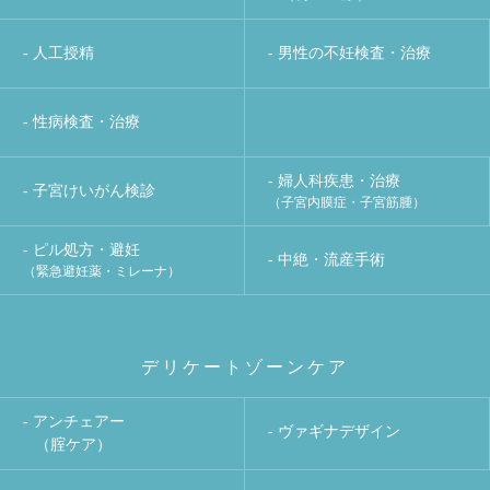
- 人工授精
- 男性の不妊検査・治療
- 性病検査・治療
- 婦人科疾患・治療
- 子宮けいがん検診
（子宮内膜症・子宮筋腫）
- ピル処方・避妊
- 中絶・流産手術
（緊急避妊薬・ミレーナ）
デリケートゾーンケア
- アンチェアー
- ヴァギナデザイン
（腟ケア）