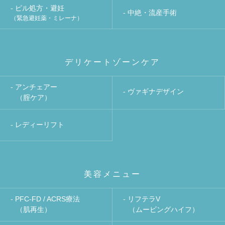
- ピル処方・避妊
- 中絶・流産手術
（緊急避妊薬・ミレーナ）
デリケートゾーンケア
- アンチェアー
- ヴァギナデザイン
（腟ケア）
- レディーリフト
美容メニュー
- PFC-FD / ACRS療法
- リフテラV
（肌再生）
（ムービングハイフ）