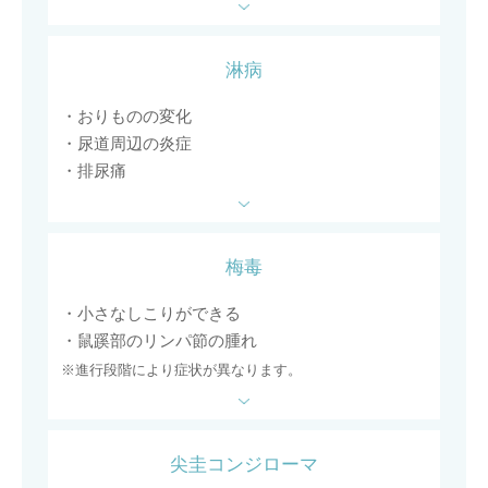
淋病
・おりものの変化
・尿道周辺の炎症
・排尿痛
梅毒
・小さなしこりができる
・鼠蹊部のリンパ節の腫れ
※進行段階により症状が異なります。
尖圭コンジローマ