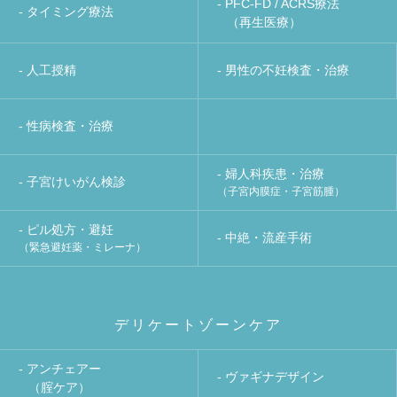
- PFC-FD / ACRS療法
- タイミング療法
（再生医療）
- 人工授精
- 男性の不妊検査・治療
- 性病検査・治療
- 婦人科疾患・治療
- 子宮けいがん検診
（子宮内膜症・子宮筋腫）
- ピル処方・避妊
- 中絶・流産手術
（緊急避妊薬・ミレーナ）
デリケートゾーンケア
- アンチェアー
- ヴァギナデザイン
（腟ケア）