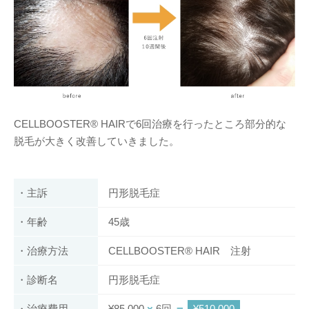
CELLBOOSTER® HAIRで6回治療を行ったところ部分的な
脱毛が大きく改善していきました。
・主訴
円形脱毛症
・年齢
45歳
・治療方法
CELLBOOSTER® HAIR 注射
・診断名
円形脱毛症
・治療費用
¥85,000
×
6回
＝
¥510,000