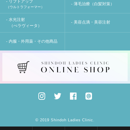
- リフトアップ
- 薄毛治療（白髪対策）
（ウルトラフォーマー）
- 水光注射
- 美容点滴・美容注射
（べラヴィータ）
- 内服・外用薬・その他商品
© 2019 Shindoh Ladies Clinic.