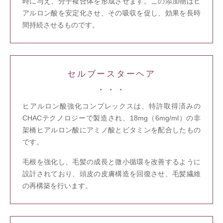
時に与え、分子複合体を形成させます。この添加物はヒ
アルロン酸を安定化させ、その吸収を促し、効果を長時
間持続させるものです。
セルブースターヘア
ヒアルロン酸強化コンプレックスは、特許取得済みの
CHACテクノロジーで製造され、18mg（6mg/ml）の非
架橋ヒアルロン酸にアミノ酸とビタミンを配合したもの
です。
毛根を強化し、毛髪の成長と微小循環を改善するように
設計されており、頭皮の皮膚構造を回復させ、毛髪繊維
の再構築を行います。