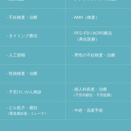
- 不妊検査・治療
- AMH（検査）
- PFC-FD / ACRS療法
- タイミング療法
（再生医療）
- 人工授精
- 男性の不妊検査・治療
- 性病検査・治療
- 婦人科疾患・治療
- 子宮けいがん検診
（子宮内膜症・子宮筋腫）
- ピル処方・避妊
- 中絶・流産手術
（緊急避妊薬・ミレーナ）