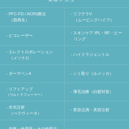
- PFC-FD / ACRS療法
- リフテラV
（肌再生）
（ムービングハイフ）
- スキンケア IPL・RF・ピー
- ピコレーザー
リング
- エレクトロポレーション
- ハイドラジェントル
（メソナJ）
- ダーマペン4
- シミ取り（ルメッカ）
- リフトアップ
- 薄毛治療（白髪対策）
（ウルトラフォーマー）
- 水光注射
- 美容点滴・美容注射
（べラヴィータ）
- 内服・外用薬・その他商品