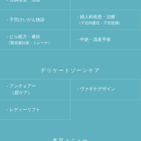
- 婦人科疾患・治療
- 子宮けいがん検診
（子宮内膜症・子宮筋腫）
- ピル処方・避妊
- 中絶・流産手術
（緊急避妊薬・ミレーナ）
デリケートゾーンケア
- アンチェアー
- ヴァギナデザイン
（腟ケア）
- レディーリフト
美容メニュー