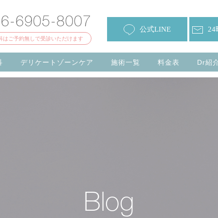
06-6905-8007
公式LINE
2
科はご予約無しで受診いただけます
科
デリケートゾーンケア
施術一覧
料金表
Dr紹
Blog