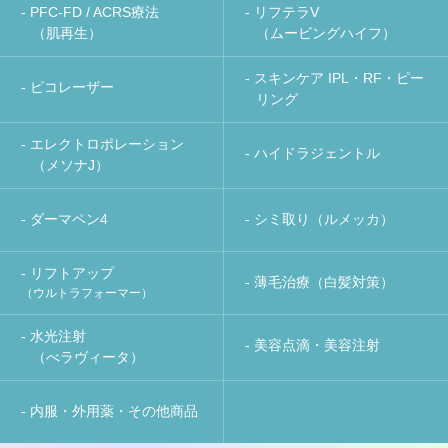
- PFC-FD / ACRS療法
- リフテラV
（肌再生）
（ムービングハイフ）
- スキンケア IPL・RF・ピー
- ピコレーザー
リング
- エレクトロポレーション
- ハイドラジェントル
（メソナJ）
- ダーマペン4
- シミ取り（ルメッカ）
- リフトアップ
- 薄毛治療（白髪対策）
（ウルトラフォーマー）
- 水光注射
- 美容点滴・美容注射
（べラヴィータ）
- 内服・外用薬・その他商品