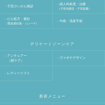
- 婦人科疾患・治療
- 子宮けいがん検診
（子宮内膜症・子宮筋腫）
- ピル処方・避妊
- 中絶・流産手術
（緊急避妊薬・ミレーナ）
デリケートゾーンケア
- アンチェアー
- ヴァギナデザイン
（腟ケア）
- レディーリフト
美容メニュー