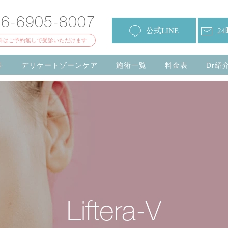
06-6905-8007
公式LINE
2
科はご予約無しで受診いただけます
科
デリケートゾーンケア
施術一覧
料金表
Dr紹
Liftera-V