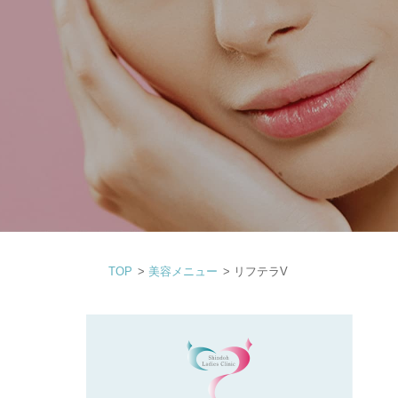
TOP
>
美容メニュー
>
リフテラV