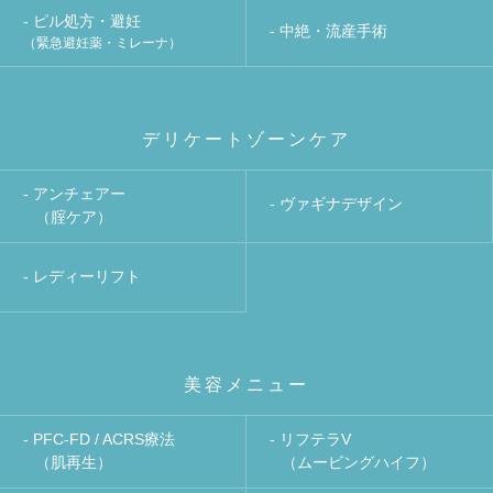
- ピル処方・避妊
- 中絶・流産手術
（緊急避妊薬・ミレーナ）
デリケートゾーンケア
- アンチェアー
- ヴァギナデザイン
（腟ケア）
- レディーリフト
美容メニュー
- PFC-FD / ACRS療法
- リフテラV
（肌再生）
（ムービングハイフ）