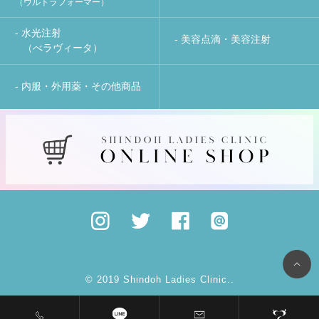
（ウルトラフォーマー）
- 水光注射
- 美容点滴・美容注射
（べラヴィータ）
- 内服・外用薬・その他商品
© 2019 Shindoh Ladies Clinic..