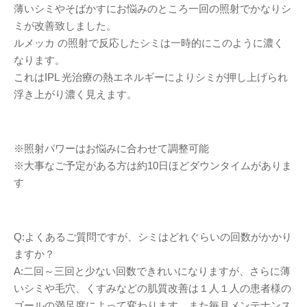
薄いシミやそばかすにお悩みのところ一回の照射でかなりシ
ミが改善致しました。
ルメッカ の照射で反応したシミは一時的にこのように濃く
なります。
これはIPL 光治療の熱エネルギーによりシミが押し上げられ
浮き上がり濃く見えます。
※照射パワーはお悩みに合わせて調整可能
※大事なご予定がある方は約10日ほどダウンタイムがありま
す
Q:よくあるご質問ですが、シミはどれぐらいの回数がかかり
ますか？
A:二回～三回と少ない回数できれいになりますが、さらに薄
いシミや毛穴、くすみなどの肌質改善は１人１人の患者様の
ゴールの満足度によって変わります。また毎月メンテナンス