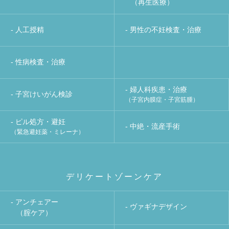
（再生医療）
- 人工授精
- 男性の不妊検査・治療
- 性病検査・治療
- 婦人科疾患・治療
- 子宮けいがん検診
（子宮内膜症・子宮筋腫）
- ピル処方・避妊
- 中絶・流産手術
（緊急避妊薬・ミレーナ）
デリケートゾーンケア
- アンチェアー
- ヴァギナデザイン
（腟ケア）