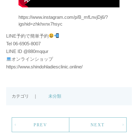
https://www.instagram.com/p/B_mfLnvjDj6/?
igshid=zhkhxnx7hsyc
LINE予約で簡単予約
Tel 06-6905-8007
LINE ID @880mqqur
オンラインショップ
https://www.shindohladiesclinic.online/
カテゴリ ｜
未分類
PREV
NEXT