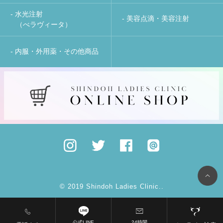
- 水光注射
- 美容点滴・美容注射
（べラヴィータ）
- 内服・外用薬・その他商品
© 2019 Shindoh Ladies Clinic..
公式LINE
24時間