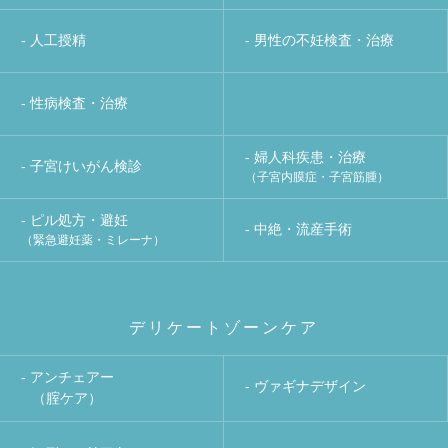
- 人工授精
- 男性の不妊検査・治療
- 性病検査・治療
- 婦人科疾患・治療
- 子宮けいがん検診
（子宮内膜症・子宮筋腫）
- ピル処方・避妊
- 中絶・流産手術
（緊急避妊薬・ミレーナ）
デリケートゾーンケア
- アンチェアー
- ヴァギナデザイン
（腟ケア）